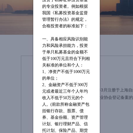
的专业投资者。例如根据
我国《私募投资基金监督
管理暂行办法》的规定，
合格投资者的标准如下：
一、具备相应风险识别能
力和风险承担能力，投资
于单只私募基金的金额不
低于
100万元且符合下列相
关标准的单位和个人：
公司简介
1、净资产不低于1000万元
的单位；
2、金融资产不低于300万
上海昶元投资管理有限公司，2011年3月注册于上海
元或者最近三年个人年均
产管理行业，是在中国证券投资基金业协会登记备案的
收入不低于50万元的个
案号P1026852。
人。(前款所称金融资产包
括银行存款、股票、债
券、基金份额、资产管理
计划、银行理财产品、信
查看更多
托计划、保险产品、期货